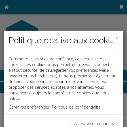
×
Politique relative aux cookies
Comme tous les sites de confiance, ce site utilise des
cookies. Les cookies vous permettent de vous connecter
en tout sécurité, de sauvegarder vos préférences (veille,
Base documentaire
newsletter, recherche, etc.). Ils nous permettent également
de mieux vous connaitre pour mieux vous servir et vous
Dépêches
proposer des services adaptés à vos attentes. Vous
conserverez toujours le contrôle des cookies que nous
utilisons.
j
a
b
Gérer vos préférences
Politique de confidentialité
Fiscal TPE
Date: 2020-12-17
Acceptez et continuez
REVENUS FONCIERS ET « DÉDUCTION COSSE »