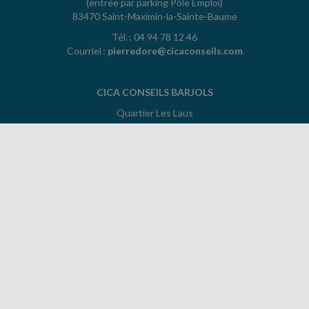
(entrée par parking Pôle Emploi)
83470 Saint-Maximin-la-Sainte-Baume
Tél. : 04 94 78 12 46
Courriel :
pierredore@cicaconseils.com
CICA CONSEILS BARJOLS
Quartier Les Laus
(entrée par parking CIC - PULSAT)
83670 Barjols
Tél. : 04 94 04 82 10
Courriel :
andre.aparicio@cicaconseils.com
ACCUEIL
PLAN
MENTIONS LÉGALES
POLITIQUE DE CONFIDENTIALITÉ
CONTACT
copyright@Groupe Revue Fiduciaire