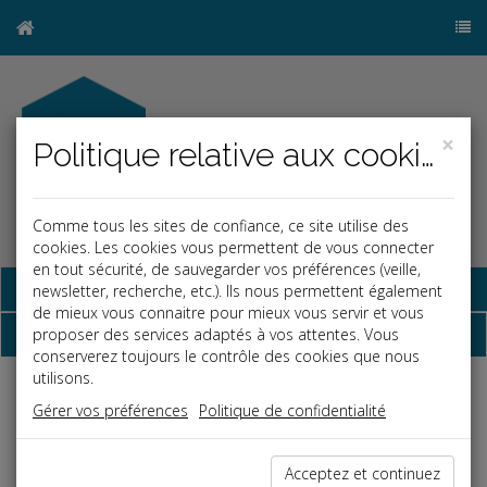
×
Politique relative aux cookies
Comme tous les sites de confiance, ce site utilise des
cookies. Les cookies vous permettent de vous connecter
en tout sécurité, de sauvegarder vos préférences (veille,
Base documentaire
newsletter, recherche, etc.). Ils nous permettent également
de mieux vous connaitre pour mieux vous servir et vous
Dépêches
proposer des services adaptés à vos attentes. Vous
conserverez toujours le contrôle des cookies que nous
utilisons.
j
a
b
Gérer vos préférences
Politique de confidentialité
Fiscal TPE
Date: 2024-10-23
Acceptez et continuez
PACTE DUTREIL