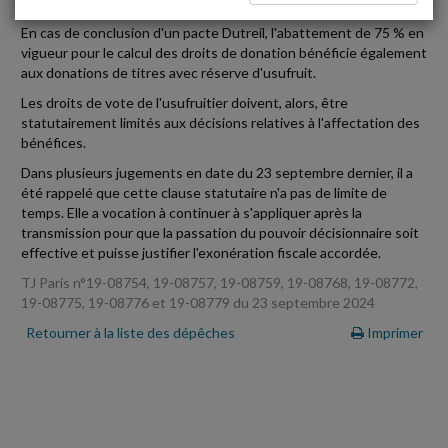
En cas de conclusion d'un pacte Dutreil, l'abattement de 75 % en
vigueur pour le calcul des droits de donation bénéficie également
aux donations de titres avec réserve d'usufruit.
Les droits de vote de l'usufruitier doivent, alors, être
statutairement limités aux décisions relatives à l'affectation des
bénéfices.
Dans plusieurs jugements en date du 23 septembre dernier, il a
été rappelé que cette clause statutaire n'a pas de limite de
temps. Elle a vocation à continuer à s'appliquer après la
transmission pour que la passation du pouvoir décisionnaire soit
effective et puisse justifier l'exonération fiscale accordée.
TJ Paris n°19-08754, 19-08757, 19-08759, 19-08768, 19-08772,
19-08775, 19-08776 et 19-08779 du 23 septembre 2024
Retourner à la liste des dépêches
Imprimer