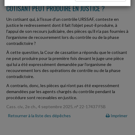
COTISANT PEUT PRODUIRE EN JUSTICE ?
Un cotisant qui, à l'issue d'un contrôle URSSAF, conteste en
justice le redressement dont il fait l'objet peut-il produire, à
l'appui de son recours judiciaire, des pièces qu'il n'a pas fournies à
l'organisme de recouvrement lors du contrôle ou de la phase
contradictoire ?
À cette question, la Cour de cassation a répondu que le cotisant
ne peut produire pour la première fois devant le juge une pièce
qui lui a été expressément demandée par l'organisme de
recouvrement lors des opérations de contrôle ou de la phase
contradictoire.
A contrario, donc, les pièces qui n'ont pas été expressément
demandées par les agents chargés du contrôle pendant la
procédure sont recevables en justice.
Cass. civ., 2e ch., 4 septembre 2025, n° 22-17437 FSB
Retourner à la liste des dépêches
Imprimer