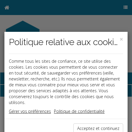
×
Politique relative aux cookies
Comme tous les sites de confiance, ce site utilise des
cookies. Les cookies vous permettent de vous connecter
en tout sécurité, de sauvegarder vos préférences (veille,
Base documentaire
newsletter, recherche, etc.). Ils nous permettent également
de mieux vous connaitre pour mieux vous servir et vous
Dépêches
proposer des services adaptés à vos attentes. Vous
conserverez toujours le contrôle des cookies que nous
utilisons.
j
a
b
Gérer vos préférences
Politique de confidentialité
Social, Paye
Date: 2025-09-30
Acceptez et continuez
CONTRÔLE URSSAF : QUELS DOCUMENTS LE