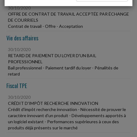
30/10/2020
OFFRE DE CONTRAT DE TRAVAIL ACCEPTÉE PAR ÉCHANGE
DE COURRIELS
Contrat de travail - Offre - Acceptation
Vie des affaires
30/10/2020
RETARD DE PAIEMENT DU LOYER D'UN BAIL
PROFESSIONNEL
Bail professionnel - Paiement tardif du loyer - Pénalités de
retard
Fiscal TPE
30/10/2020
CRÉDIT D'IMPÔT RECHERCHE INNOVATION
Crédit d'impôt recherche innovation - Nécessité de prouver le
caractère innovant d'un produit - Développements apportés à
un logiciel existant - Performances supérieures à ceux des
produits déjà présents sur le marché