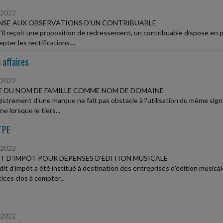
/2022
SE AUX OBSERVATIONS D'UN CONTRIBUABLE
'il reçoit une proposition de redressement, un contribuable dispose en 
pter les rectifications....
 affaires
/2022
 DU NOM DE FAMILLE COMME NOM DE DOMAINE
gistrement d'une marque ne fait pas obstacle à l'utilisation du même s
e lorsque le tiers...
TPE
/2022
T D'IMPÔT POUR DÉPENSES D'ÉDITION MUSICALE
it d'impôt a été institué à destination des entreprises d'édition musicale
ices clos à compter...
/2022