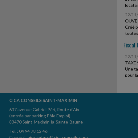
locata
22/11
OUVER
Créé p
toutes 
Fiscal 
22/11
TAXE 
Une ta
pour la
CICA CONSEILS SAINT-MAXIMIN
637 avenue Gabriel Péri, Route d'Aix
(entrée par parking Pôle Emploi)
83470 Saint-Maximin-la-Sainte-Baume
Tél. : 04 94 78 12 46
Courriel :
pierredore@cicaconseils.com