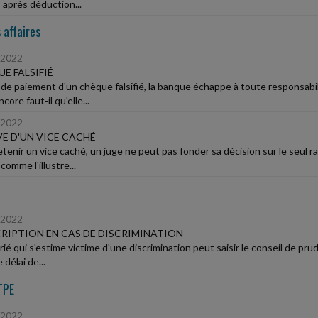
 après déduction...
 affaires
/2022
E FALSIFIÉ
 de paiement d'un chèque falsifié, la banque échappe à toute responsabili
core faut-il qu'elle...
/2022
E D'UN VICE CACHÉ
etenir un vice caché, un juge ne peut pas fonder sa décision sur le seul r
 comme l'illustre...
/2022
RIPTION EN CAS DE DISCRIMINATION
arié qui s'estime victime d'une discrimination peut saisir le conseil de p
 délai de...
TPE
/2022