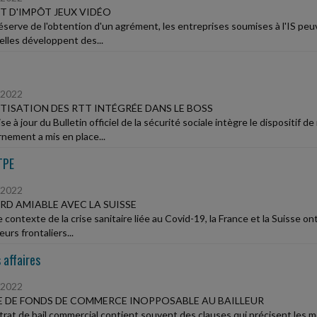
T D'IMPÔT JEUX VIDÉO
éserve de l'obtention d'un agrément, les entreprises soumises à l'IS peu
elles développent des...
/2022
ISATION DES RTT INTÉGRÉE DANS LE BOSS
e à jour du Bulletin officiel de la sécurité sociale intègre le dispositif
nement a mis en place...
TPE
/2022
D AMIABLE AVEC LA SUISSE
 contexte de la crise sanitaire liée au Covid-19, la France et la Suisse o
leurs frontaliers...
 affaires
/2022
 DE FONDS DE COMMERCE INOPPOSABLE AU BAILLEUR
trat de bail commercial contient souvent des clauses qui précisent les mo