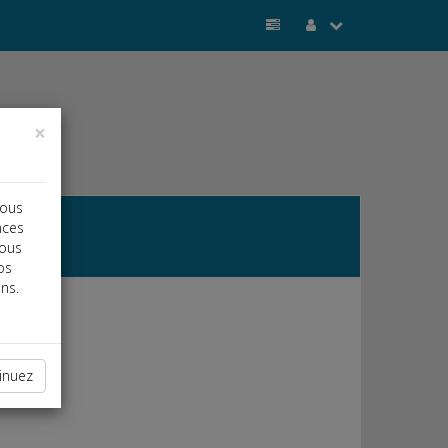
×
vous
nces
vous
os
ns.
inuez