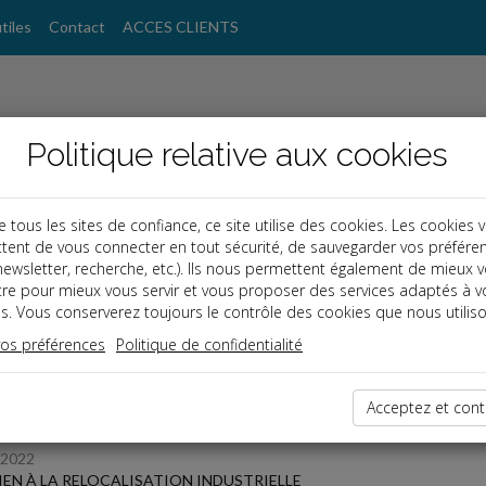
tiles
Contact
ACCES CLIENTS
Politique relative aux cookies
ous les sites de confiance, ce site utilise des cookies. Les cookies 
tent de vous connecter en tout sécurité, de sauvegarder vos préfére
, newsletter, recherche, etc.). Ils nous permettent également de mieux 
s
tre pour mieux vous servir et vous proposer des services adaptés à v
s. Vous conserverez toujours le contrôle des cookies que nous utiliso
 des dernières dépêches
vos préférences
Politique de confidentialité
Acceptez et cont
 affaires
/2022
EN À LA RELOCALISATION INDUSTRIELLE