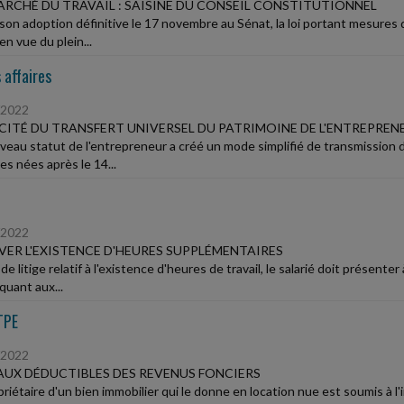
ARCHÉ DU TRAVAIL : SAISINE DU CONSEIL CONSTITUTIONNEL
son adoption définitive le 17 novembre au Sénat, la loi portant mesure
 en vue du plein...
 affaires
/2022
CITÉ DU TRANSFERT UNIVERSEL DU PATRIMOINE DE L'ENTREPREN
veau statut de l'entrepreneur a créé un mode simplifié de transmission d
es nées après le 14...
/2022
ER L'EXISTENCE D'HEURES SUPPLÉMENTAIRES
de litige relatif à l'existence d'heures de travail, le salarié doit prése
quant aux...
TPE
/2022
UX DÉDUCTIBLES DES REVENUS FONCIERS
priétaire d'un bien immobilier qui le donne en location nue est soumis à l