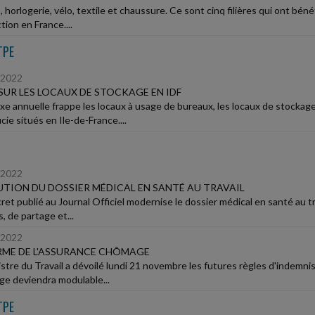
 horlogerie, vélo, textile et chaussure. Ce sont cinq filières qui ont bénéf
ion en France....
TPE
/2022
SUR LES LOCAUX DE STOCKAGE EN IDF
xe annuelle frappe les locaux à usage de bureaux, les locaux de stockag
cie situés en Ile-de-France....
/2022
TION DU DOSSIER MÉDICAL EN SANTÉ AU TRAVAIL
et publié au Journal Officiel modernise le dossier médical en santé au tra
, de partage et...
/2022
ME DE L'ASSURANCE CHÔMAGE
istre du Travail a dévoilé lundi 21 novembre les futures règles d'indemn
e deviendra modulable...
TPE