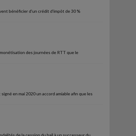
vent bénéficier d'un crédit d'impôt de 30 %
 de monétisation des journées de RTT que le
nt signé en mai 2020 un accord amiable afin que les
dalités de la cession du bail à un successeur du