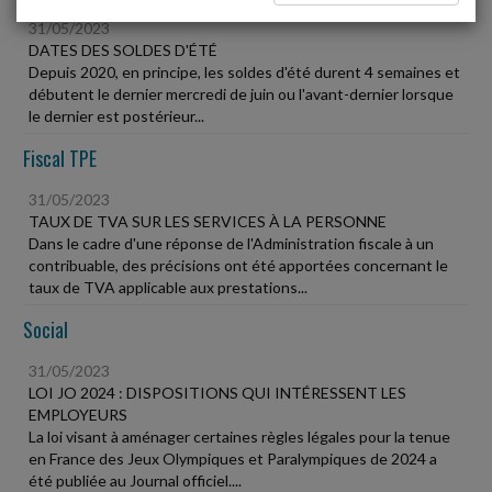
31/05/2023
DATES DES SOLDES D'ÉTÉ
Depuis 2020, en principe, les soldes d'été durent 4 semaines et
débutent le dernier mercredi de juin ou l'avant-dernier lorsque
le dernier est postérieur...
Fiscal TPE
31/05/2023
TAUX DE TVA SUR LES SERVICES À LA PERSONNE
Dans le cadre d'une réponse de l'Administration fiscale à un
contribuable, des précisions ont été apportées concernant le
taux de TVA applicable aux prestations...
Social
31/05/2023
LOI JO 2024 : DISPOSITIONS QUI INTÉRESSENT LES
EMPLOYEURS
La loi visant à aménager certaines règles légales pour la tenue
en France des Jeux Olympiques et Paralympiques de 2024 a
été publiée au Journal officiel....