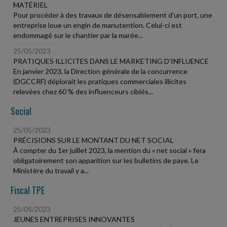
MATÉRIEL
Pour procéder à des travaux de désensablement d'un port, une
entreprise loue un engin de manutention. Celui-ci est
endommagé sur le chantier par la marée...
25/05/2023
PRATIQUES ILLICITES DANS LE MARKETING D'INFLUENCE
En janvier 2023, la Direction générale de la concurrence
(DGCCRF) déplorait les pratiques commerciales illicites
relevées chez 60 % des influenceurs ciblés...
Social
25/05/2023
PRÉCISIONS SUR LE MONTANT DU NET SOCIAL
À compter du 1er juillet 2023, la mention du « net social » fera
obligatoirement son apparition sur les bulletins de paye. Le
Ministère du travail y a...
Fiscal TPE
25/05/2023
JEUNES ENTREPRISES INNOVANTES